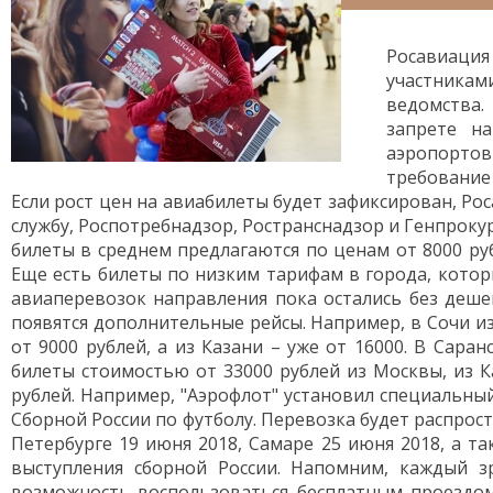
Росавиаци
участникам
ведомства.
запрете н
аэропорто
требование 
Если рост цен на авиабилеты будет зафиксирован, 
службу, Роспотребнадзор, Ространснадзор и Генпроку
билеты в среднем предлагаются по ценам от 8000 руб
Еще есть билеты по низким тарифам в города, кото
авиаперевозок направления пока остались без деше
появятся дополнительные рейсы. Например, в Сочи и
от 9000 рублей, а из Казани – уже от 16000. В Сар
билеты стоимостью от 33000 рублей из Москвы, из Ка
рублей. Например, "Аэрофлот" установил специальный
Сборной России по футболу. Перевозка будет распрост
Петербурге 19 июня 2018, Самаре 25 июня 2018, а т
выступления сборной России. Напомним, каждый з
возможность воспользоваться бесплатным проездом