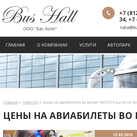
+7 (81
34
,
+7 
nata@bus
ООО "Бас Холл"
ГЛАВНАЯ
О КОМПАНИИ
УСЛУГИ
АВТОПАРК
Главная
Новости
Цены на авиабилеты во время ЧМ-2018 расти не бу
ЦЕНЫ НА АВИАБИЛЕТЫ ВО В
15.03.2018